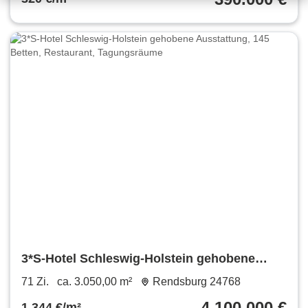
3*S-Hotel Schleswig-Holstein gehobene
Ausstattung, 145 Betten, Restaurant,
71 Zi.
ca. 3.050,00 m²
Rendsburg 24768
Tagungsräume
4.100.000 €
1.344 €/m²