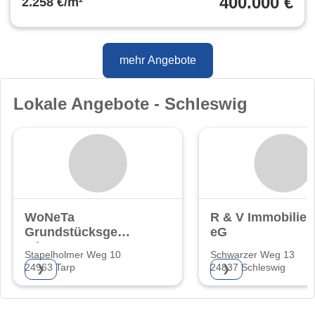
400.000 €
2.258 €/m²
mehr Angebote
Lokale Angebote - Schleswig
WoNeTa
R & V Immobilien
Grundstücksgesellschaft
eG
mbH
Stapelholmer Weg 10
Schwarzer Weg 13
24963 Tarp
24837 Schleswig
❯
❯