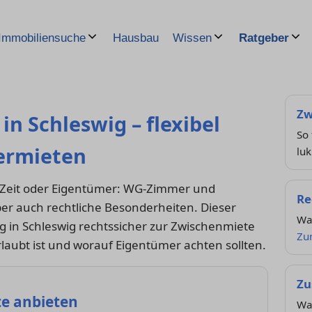
Hausbau
Immobiliensuche
Wissen
Ratgeber
Zw
n Schleswig – flexibel
So 
ermieten
luk
uf Zeit oder Eigentümer: WG-Zimmer und
Re
aber auch rechtliche Besonderheiten. Dieser
Wa
g in Schleswig rechtssicher zur Zwischenmiete
Zu
laubt ist und worauf Eigentümer achten sollten.
Zu
e anbieten
Wa