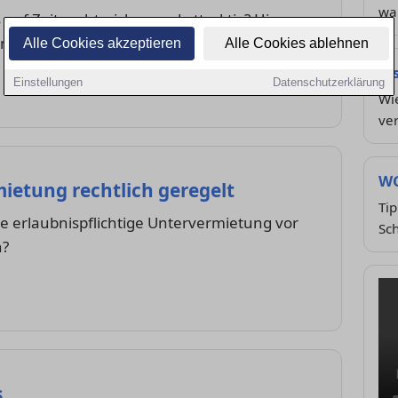
wa
 auf Zeit rechtssicher und attraktiv? Hier
nd Tipps zur Mietpreisgestaltung in Schleswig.
Alle Cookies akzeptieren
Alle Cookies ablehnen
Ri
Einstellungen
Datenschutzerklärung
Wi
ve
WG
etung rechtlich geregelt
Ti
e erlaubnispflichtige Untervermietung vor
Sc
n?
s