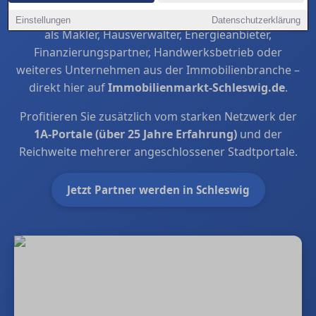
Steigern Sie in Schleswig Ihre regionale Sichtbarkeit
Einstellungen
Datenschutzerklärung
als Makler, Hausverwalter, Energieanbieter,
Finanzierungspartner, Handwerksbetrieb oder
weiteres Unternehmen aus der Immobilienbranche –
direkt hier auf
Immobilienmarkt-Schleswig.de
.
Profitieren Sie zusätzlich vom starken Netzwerk der
1A-Portale (über 25 Jahre Erfahrung)
und der
Reichweite mehrerer angeschlossener Stadtportale.
Jetzt Partner werden in Schleswig