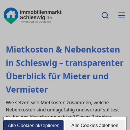
Immobilienmarkt
Schleswig
.de
Immobilien im Überblick
Mietkosten & Nebenkosten
in Schleswig – transparenter
Überblick für Mieter und
Vermieter
Wie setzen sich Mietkosten zusammen, welche
Nebenkosten sind umlagefähig und worauf solltest
du bei der Abrechnung achten? Dieser Ratgeber
erklärt alle relevanten Punkte rund um
Alle Cookies akzeptieren
Alle Cookies ablehnen