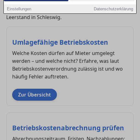
Betriebskosten, Heizkostenverteilung, steuerliche
Aspekte bei Modernisierung und Abgaben bei
Einstellungen
Datenschutzerklärung
Leerstand in Schleswig.
Umlagefähige Betriebskosten
Welche Kosten dürfen auf Mieter umgelegt
werden – und welche nicht? Erfahre, was laut
Betriebskostenverordnung zulässig ist und wo
häufig Fehler auftreten.
Zur Übersicht
Betriebskostenabrechnung prüfen
Abrechnungszeitraum, Fristen, Nachzahlungen: