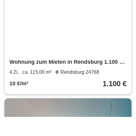
Wohnung zum Mieten in Rendsburg 1.100 €
115 m²
4 Zi.
ca. 115,00 m²
Rendsburg 24768
1.100 €
10 €/m²