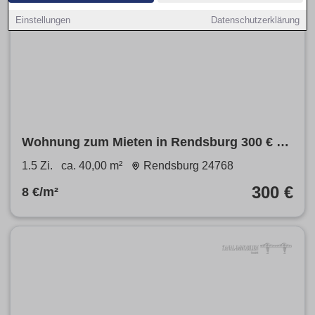
Einstellungen
Datenschutzerklärung
Wohnung zum Mieten in Rendsburg 300 € 40
m²
1.5 Zi.
ca. 40,00 m²
Rendsburg 24768
300 €
8 €/m²