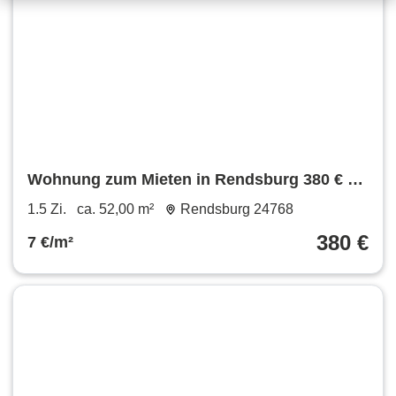
Wohnung zum Mieten in Rendsburg 380 € 52
m²
1.5 Zi.
ca. 52,00 m²
Rendsburg 24768
380 €
7 €/m²