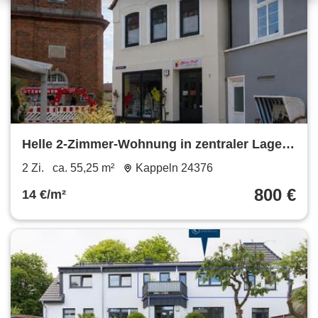
Helle 2-Zimmer-Wohnung in zentraler Lage
von Kappeln
2 Zi.
ca. 55,25 m²
Kappeln 24376
800 €
14 €/m²