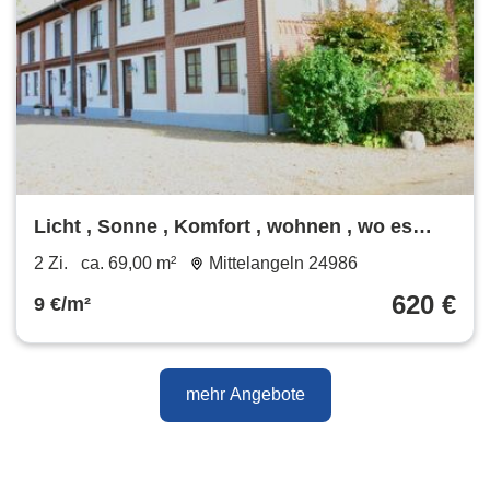
Licht , Sonne , Komfort , wohnen , wo es
Spaß macht!
2 Zi.
ca. 69,00 m²
Mittelangeln 24986
620 €
9 €/m²
mehr Angebote