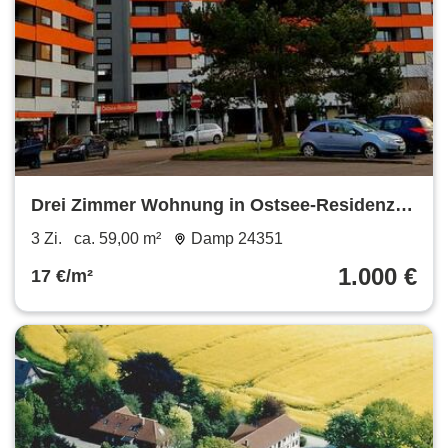
Drei Zimmer Wohnung in Ostsee-Residenz
Damp zu vermieten
3 Zi.
ca. 59,00 m²
Damp 24351
1.000 €
17 €/m²