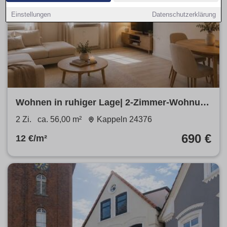
Einstellungen
Datenschutzerklärung
Wohnen in ruhiger Lage| 2-Zimmer-Wohnung
im 1. Obergeschoss
2 Zi.
ca. 56,00 m²
Kappeln 24376
690 €
12 €/m²