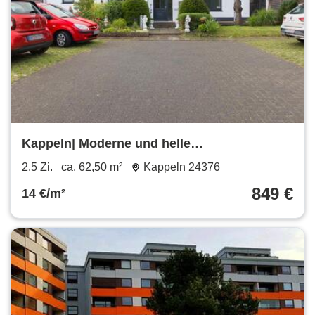
Kappeln| Moderne und helle
Dachgeschosswohnung
2.5 Zi.
ca. 62,50 m²
Kappeln 24376
849 €
14 €/m²