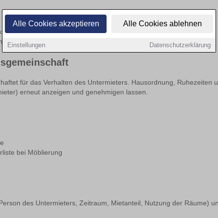
Alle Cookies akzeptieren
Alle Cookies ablehnen
klarer Befristung. Enthalten sein sollten: Parteien und Adresse, genaue
lungen zu Haftung/Schlüsselrückgabe.
Einstellungen
Datenschutzerklärung
usgemeinschaft
d haftet für das Verhalten des Untermieters. Hausordnung, Ruhezeiten
mieter) erneut anzeigen und genehmigen lassen.
he
liste bei Möblierung
Person des Untermieters, Zeitraum, Mietanteil, Nutzung der Räume) un