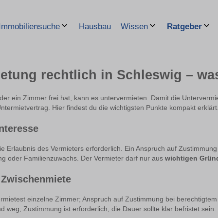
Hausbau
Immobiliensuche
Wissen
Ratgeber
tung rechtlich in Schleswig – was
 ein Zimmer frei hat, kann es untervermieten. Damit die Untervermietu
termietvertrag. Hier findest du die wichtigsten Punkte kompakt erklärt
nteresse
die Erlaubnis des Vermieters erforderlich. Ein Anspruch auf Zustimmun
tung oder Familienzuwachs. Der Vermieter darf nur aus
wichtigen Grün
e Zwischenmiete
rmietest einzelne Zimmer; Anspruch auf Zustimmung bei berechtigtem 
weg; Zustimmung ist erforderlich, die Dauer sollte klar befristet sein.