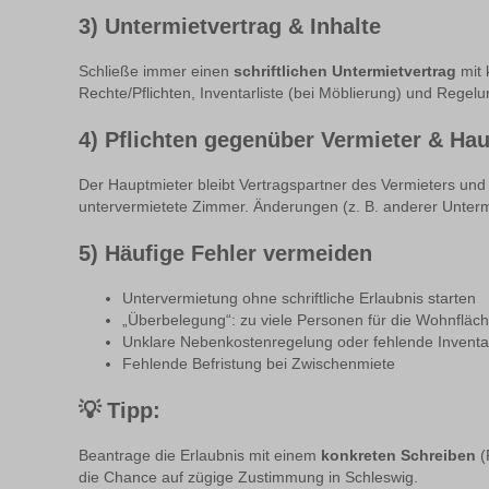
3) Untermietvertrag & Inhalte
Schließe immer einen
schriftlichen Untermietvertrag
mit 
Rechte/Pflichten, Inventarliste (bei Möblierung) und Rege
4) Pflichten gegenüber Vermieter & Ha
Der Hauptmieter bleibt Vertragspartner des Vermieters un
untervermietete Zimmer. Änderungen (z. B. anderer Unter
5) Häufige Fehler vermeiden
Untervermietung ohne schriftliche Erlaubnis starten
„Überbelegung“: zu viele Personen für die Wohnfläc
Unklare Nebenkostenregelung oder fehlende Inventar
Fehlende Befristung bei Zwischenmiete
💡
Tipp:
Beantrage die Erlaubnis mit einem
konkreten Schreiben
(
die Chance auf zügige Zustimmung in Schleswig.