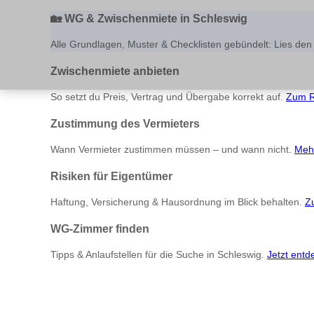
🏡
WG & Zwischenmiete in Schleswig
Alle Grundlagen, Muster & Checklisten gebündelt: Lies den 
Zwischenmiete anbieten
So setzt du Preis, Vertrag und Übergabe korrekt auf.
Zum R
Zustimmung des Vermieters
Wann Vermieter zustimmen müssen – und wann nicht.
Mehr
Risiken für Eigentümer
Haftung, Versicherung & Hausordnung im Blick behalten.
Zu
WG-Zimmer finden
Tipps & Anlaufstellen für die Suche in Schleswig.
Jetzt entd