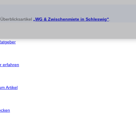
Überblicksartikel
„WG & Zwischenmiete in Schleswig“
.
atgeber
 erfahren
m Artikel
ecken