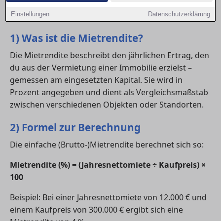
vergleichen. Hier erfährst du, wie du die Rendite
berechnest und welche Werte als gut gelten.
Einstellungen
Datenschutzerklärung
1) Was ist die Mietrendite?
Die Mietrendite beschreibt den jährlichen Ertrag, den
du aus der Vermietung einer Immobilie erzielst –
gemessen am eingesetzten Kapital. Sie wird in
Prozent angegeben und dient als Vergleichsmaßstab
zwischen verschiedenen Objekten oder Standorten.
2) Formel zur Berechnung
Die einfache (Brutto-)Mietrendite berechnet sich so:
Mietrendite (%) = (Jahresnettomiete ÷ Kaufpreis) ×
100
Beispiel: Bei einer Jahresnettomiete von 12.000 € und
einem Kaufpreis von 300.000 € ergibt sich eine