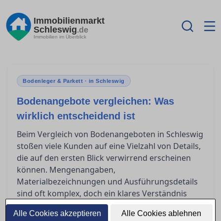
Immobilienmarkt
Schleswig
.de
Immobilien im Überblick
Bodenleger & Parkett · in Schleswig
Bodenangebote vergleichen: Was
wirklich entscheidend ist
Beim Vergleich von Bodenangeboten in Schleswig
stoßen viele Kunden auf eine Vielzahl von Details,
die auf den ersten Blick verwirrend erscheinen
können. Mengenangaben,
Materialbezeichnungen und Ausführungsdetails
sind oft komplex, doch ein klares Verständnis
dieser Elemente ist entscheidend, um die beste
Alle Cookies akzeptieren
Alle Cookies ablehnen
Entscheidung treffen zu können. In diesem Artikel