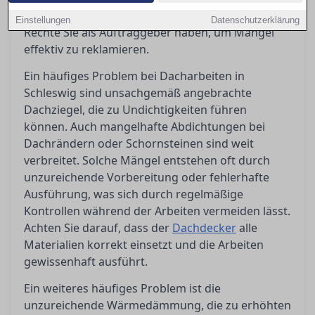
Ausführung die Qualität sichern und welche
Einstellungen
Datenschutzerklärung
Rechte Sie als Auftraggeber haben, um Mängel
effektiv zu reklamieren.
Ein häufiges Problem bei Dacharbeiten in
Schleswig sind unsachgemäß angebrachte
Dachziegel, die zu Undichtigkeiten führen
können. Auch mangelhafte Abdichtungen bei
Dachrändern oder Schornsteinen sind weit
verbreitet. Solche Mängel entstehen oft durch
unzureichende Vorbereitung oder fehlerhafte
Ausführung, was sich durch regelmäßige
Kontrollen während der Arbeiten vermeiden lässt.
Achten Sie darauf, dass der
Dachdecker
alle
Materialien korrekt einsetzt und die Arbeiten
gewissenhaft ausführt.
Ein weiteres häufiges Problem ist die
unzureichende Wärmedämmung, die zu erhöhten