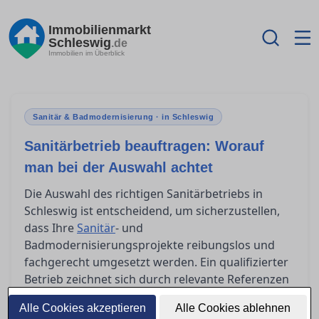
Immobilienmarkt
Schleswig
.de
Immobilien im Überblick
Sanitär & Badmodernisierung · in Schleswig
Sanitärbetrieb beauftragen: Worauf
man bei der Auswahl achtet
Die Auswahl des richtigen Sanitärbetriebs in
Schleswig ist entscheidend, um sicherzustellen,
dass Ihre
Sanitär
- und
Badmodernisierungsprojekte reibungslos und
fachgerecht umgesetzt werden. Ein qualifizierter
Betrieb zeichnet sich durch relevante Referenzen
und Zertifizierungen aus, die seine Kompetenz
Alle Cookies akzeptieren
Alle Cookies ablehnen
untermauern. Doch woran erkennen Sie einen