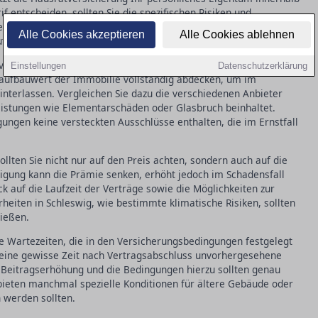
if entscheiden, sollten Sie die spezifischen Risiken und
en, wie etwa regionale Wetterbedingungen. So können Sie
Alle Cookies akzeptieren
Alle Cookies ablehnen
tz erhalten.
von Immobilienversicherungen in Schleswig ist die
Einstellungen
Datenschutzerklärung
ufbauwert der Immobilie vollständig abdecken, um im
hinterlassen. Vergleichen Sie dazu die verschiedenen Anbieter
 Leistungen wie Elementarschäden oder Glasbruch beinhaltet.
gungen keine versteckten Ausschlüsse enthalten, die im Ernstfall
ollten Sie nicht nur auf den Preis achten, sondern auch auf die
iligung kann die Prämie senken, erhöht jedoch im Schadensfall
ck auf die Laufzeit der Verträge sowie die Möglichkeiten zur
heiten in Schleswig, wie bestimmte klimatische Risiken, sollten
ließen.
ie Wartezeiten, die in den Versicherungsbedingungen festgelegt
 eine gewisse Zeit nach Vertragsabschluss unvorhergesehene
 Beitragserhöhung und die Bedingungen hierzu sollten genau
bieten manchmal spezielle Konditionen für ältere Gebäude oder
 werden sollten.