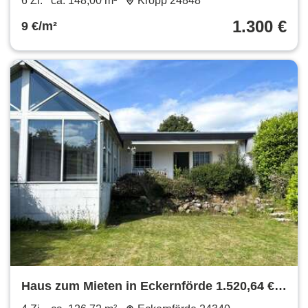
6 Zi.
ca. 148,00 m²
Kropp 24848
1.300 €
9 €/m²
Haus zum Mieten in Eckernförde 1.520,64 €
126.72 m²