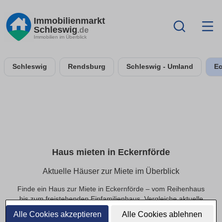
Immobilienmarkt
Schleswig
.de
Immobilien im Überblick
Schleswig
Rendsburg
Schleswig - Umland
Ec
Haus mieten in Eckernförde
Aktuelle Häuser zur Miete im Überblick
Finde ein Haus zur Miete in Eckernförde – vom Reihenhaus
bis zum freistehenden Einfamilienhaus. Vergleiche aktuelle
Angebote auf Immobilienmarkt-Schleswig.de und nutze
Alle Cookies akzeptieren
Alle Cookies ablehnen
Filter wie Mietpreis, Wohnfläche, Grundstück, Zimmeranzahl