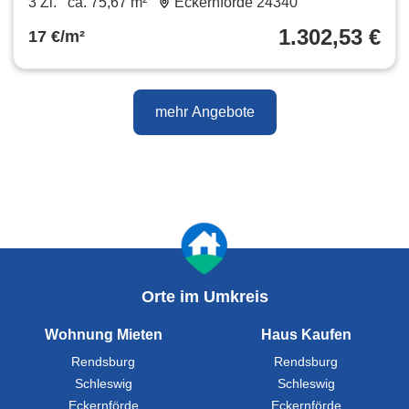
3 Zi.
ca. 75,67 m²
Eckernförde 24340
1.302,53 €
17 €/m²
mehr Angebote
Orte im Umkreis
Wohnung Mieten
Haus Kaufen
Rendsburg
Rendsburg
Schleswig
Schleswig
Eckernförde
Eckernförde