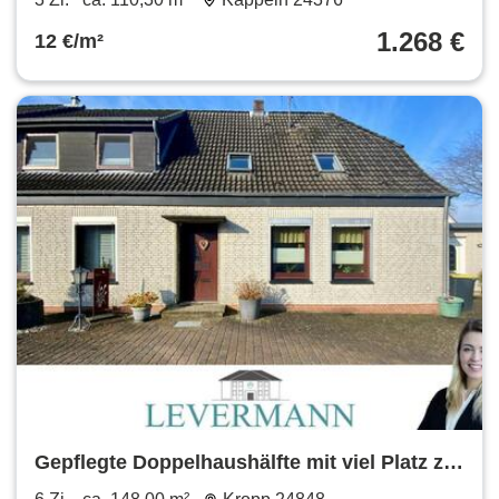
im KfW 55 Standard
1.268 €
12 €/m²
Gepflegte Doppelhaushälfte mit viel Platz zur
Vermietung in Kropp