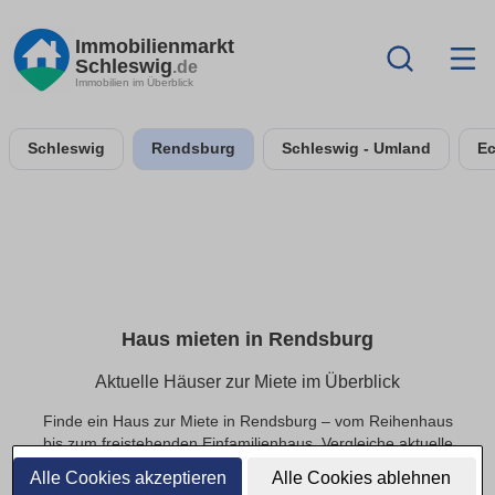
Immobilienmarkt
Schleswig
.de
Immobilien im Überblick
Schleswig
Rendsburg
Schleswig - Umland
Ec
Haus mieten in Rendsburg
Aktuelle Häuser zur Miete im Überblick
Finde ein Haus zur Miete in Rendsburg – vom Reihenhaus
bis zum freistehenden Einfamilienhaus. Vergleiche aktuelle
Angebote auf Immobilienmarkt-Schleswig.de und nutze
Alle Cookies akzeptieren
Alle Cookies ablehnen
Filter wie Mietpreis, Wohnfläche, Grundstück, Zimmeranzahl