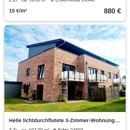
880 €
15 €/m²
Helle lichtdurchflutete 3-Zimmer-Wohnung
im wunderschönen Erfde