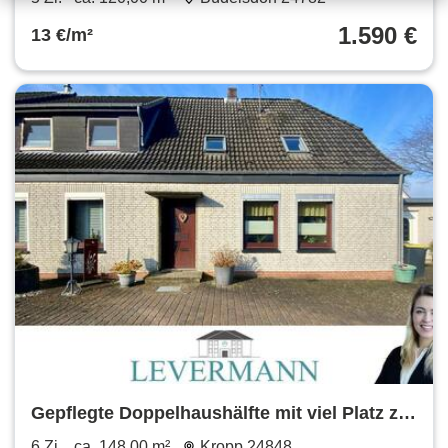
1.590 €
13 €/m²
Gepflegte Doppelhaushälfte mit viel Platz zur
Vermietung in Kropp
6 Zi.
ca. 148,00 m²
Kropp 24848