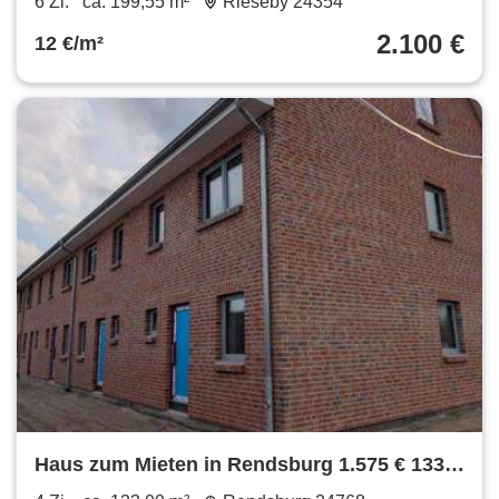
6 Zi.
ca. 199,55 m²
Rieseby 24354
jeder Menge Platz
2.100 €
12 €/m²
Haus zum Mieten in Rendsburg 1.575 € 133
m²