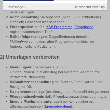
Maßnahmenliste
erstellen (z. B. bodengleiche Dusche,
Einstellungen
Datenschutzerklärung
Türverbreiterung, Rampe). Maße nach
DIN 18040
berücksichtigen.
Kostenschätzung
via Angebote (mind. 2–3 Fachbetriebe)
einholen; Positionen klar benennen.
Förderquellen
prüfen:
KfW-Programme
,
Pflegekasse
,
regionale/kommunale Töpfe.
Reihenfolge festlegen
: Doppel­förderung derselben
Maßnahme
vermeiden, aber Programme kombinieren
(unterschiedliche Positionen).
2) Unterlagen vorbereiten
Ident-/Eigentumsnachweis
(z. B.
Grundbuchauszug/Mietvertrag bei Mietermaßnahmen mit
Vermieterzustimmung).
Maßnahmenbeschreibung
mit Skizzen/Fotos „vorher“ und
Bezug zur DIN.
Kostenvoranschläge
(positionsgenau, Material/Lohn getrennt).
Pflegegradnachweis
(falls Pflegekassenzuschuss beantragt).
Energie-/Fachplanerunterlagen
bei Kombination mit
Effizienzmaßnahmen (
Energieberatung
).