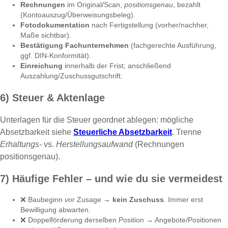
Rechnungen
im Original/Scan,
positionsgenau
, bezahlt
(Kontoauszug/Überweisungsbeleg).
Fotodokumentation
nach Fertigstellung (vorher/nachher,
Maße sichtbar).
Bestätigung Fachunternehmen
(fachgerechte Ausführung,
ggf. DIN-Konformität).
Einreichung
innerhalb der Frist; anschließend
Auszahlung/Zuschussgutschrift.
6) Steuer & Aktenlage
Unterlagen für die Steuer geordnet ablegen: mögliche
Absetzbarkeit siehe
Steuerliche Absetzbarkeit
. Trenne
Erhaltungs-
vs.
Herstellungsaufwand
(Rechnungen
positionsgenau).
7) Häufige Fehler – und wie du sie vermeidest
❌ Baubeginn
vor
Zusage →
kein Zuschuss
. Immer erst
Bewilligung abwarten.
❌ Doppel­förderung derselben Position → Angebote/Positionen