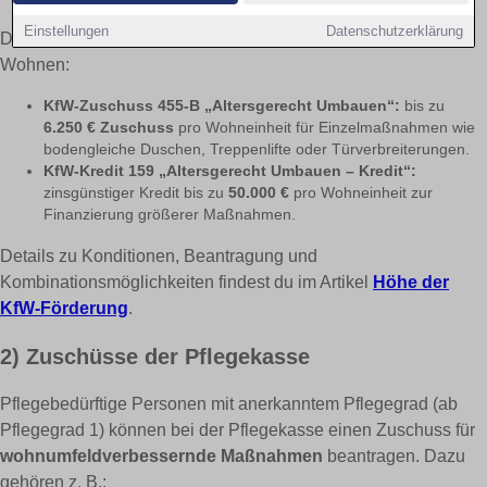
Einstellungen
Datenschutzerklärung
Die KfW bietet zwei zentrale Programme für barrierefreies
Wohnen:
KfW-Zuschuss 455-B „Altersgerecht Umbauen“:
bis zu
6.250 € Zuschuss
pro Wohneinheit für Einzelmaßnahmen wie
bodengleiche Duschen, Treppenlifte oder Türverbreiterungen.
KfW-Kredit 159 „Altersgerecht Umbauen – Kredit“:
zinsgünstiger Kredit bis zu
50.000 €
pro Wohneinheit zur
Finanzierung größerer Maßnahmen.
Details zu Konditionen, Beantragung und
Kombinationsmöglichkeiten findest du im Artikel
Höhe der
KfW-Förderung
.
2) Zuschüsse der Pflegekasse
Pflegebedürftige Personen mit anerkanntem Pflegegrad (ab
Pflegegrad 1) können bei der Pflegekasse einen Zuschuss für
wohnumfeldverbessernde Maßnahmen
beantragen. Dazu
gehören z. B.: